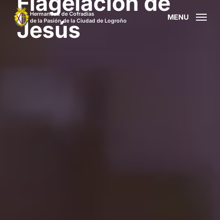
Flagelación de
Skip
Hermandad de Cofradías
MENU
to
Jesús
de la Pasión de la Ciudad de Logroño
main
content