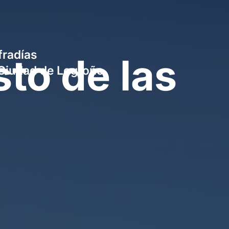
radías
sto de las
a Ciudad de Logroño