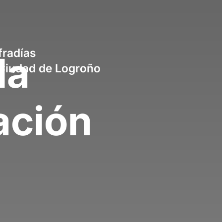
radías
la
a Ciudad de Logroño
ación