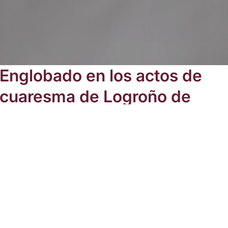
Englobado en los actos de
cuaresma de Logroño de
2021, el 27 de febrero el
equipo de trabajo presento
en un video explicativo el
material didáctico que han
desarrollado.