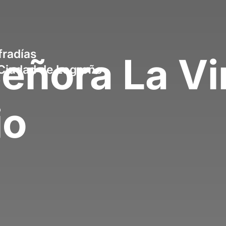
radías
eñora La Vi
a Ciudad de Logroño
io