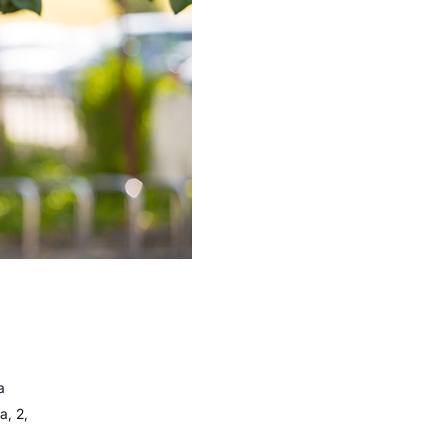
a
a, 2,