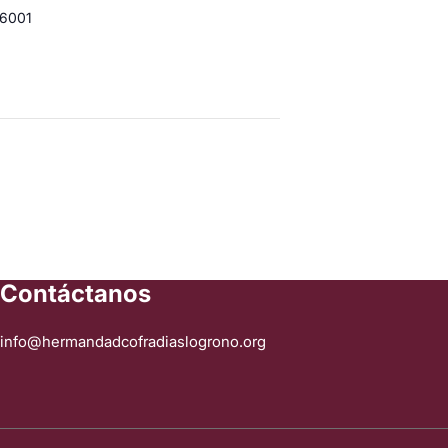
6001
Contáctanos
info@hermandadcofradiaslogrono.org