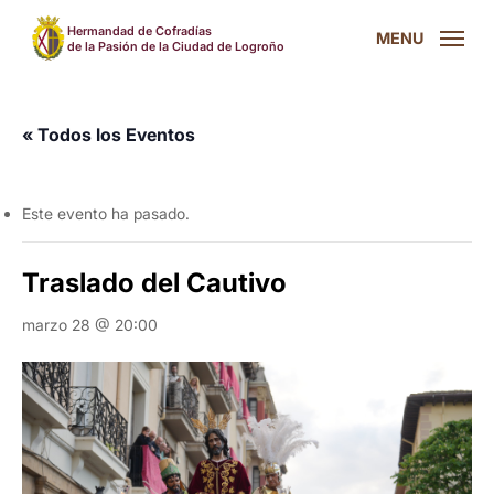
Skip
Hermandad de Cofradías
MENU
to
de la Pasión de la Ciudad de Logroño
main
content
« Todos los Eventos
Este evento ha pasado.
Traslado del Cautivo
marzo 28 @ 20:00